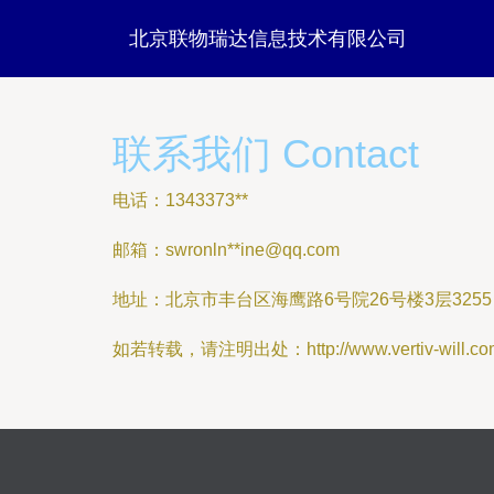
北京联物瑞达信息技术有限公司
联系我们 Contact
电话：1343373**
邮箱：swronln**
ine@qq.com
地址：北京市丰台区海鹰路6号院26号楼3层3255
如若转载，请注明出处：http://www.vertiv-will.com/c