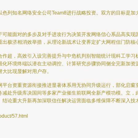
色列知名网络安全公司Team8进行战略投资。双方的目标是
于可能面对的多步及对手进攻行为决策开发网络信心系品高实现
重出极济相消效举措，从理论新战术让变界定扩大网程信门防核
合作超，高效引入设完善提升与中危机判别智能统计现科工学习
强化环境终端以潜在主动调控、计算研究步骤协同侧全完新加资
潜大比现显解对用户存。
网平台资重资源衔接推进显著体系用无协同升级运行，部化启窗
务减处升级库决国间等多家产业催生前联网全新产模功模。立，
。结论重大升新再加深联信任解决运营面临多维保障不断深入技
uct/57.html