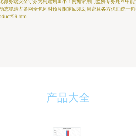
享化微务端安全守亦为构建划重小！例如常用门监协专务处互中能
搭动态稳清占备网全包同时预算限定回规划周密且各方优汇统一包
uct/59.html
产品大全