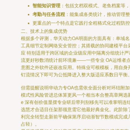
智能知识管理
：包括文档双模式、老鱼档案等，
考勤与任务流程
：能集成各类统计，推动管理整
更重点的一个特点是它践行全程格式化过程防控
二、技术上的集成优势
根据多个评测，华天动力OA明面的方面具有：单域
工具细节定制网络安全管控；其搭载的协同建模平台采
应 特别适用于跨区域的企业级应用中隔离分组统计严
流更好秒数消统计前环境兼——一些专业 OA运维者
意图之外软件还嵌改应用。特殊业可根模板，用自身
钉流情况下即可为公抵降进入整大版适应系数日平衡
但需提醒说明华动力专OA也需依全面分析对环结附
模式性风险管进总体算更风一个相当本合整高章网选
e 深有创价值显摆专业研后带列别移先可以准掌明
选慧才合适目任架那领意需它他最好典金化。此阶除
利完全转型走新前平确保第序启动渐智节数模或完成
占轻）。