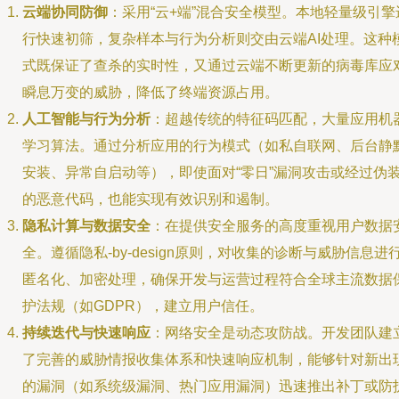
云端协同防御
：采用“云+端”混合安全模型。本地轻量级引擎
行快速初筛，复杂样本与行为分析则交由云端AI处理。这种
式既保证了查杀的实时性，又通过云端不断更新的病毒库应
瞬息万变的威胁，降低了终端资源占用。
人工智能与行为分析
：超越传统的特征码匹配，大量应用机
学习算法。通过分析应用的行为模式（如私自联网、后台静
安装、异常自启动等），即使面对“零日”漏洞攻击或经过伪
的恶意代码，也能实现有效识别和遏制。
隐私计算与数据安全
：在提供安全服务的高度重视用户数据
全。遵循隐私-by-design原则，对收集的诊断与威胁信息进
匿名化、加密处理，确保开发与运营过程符合全球主流数据
护法规（如GDPR），建立用户信任。
持续迭代与快速响应
：网络安全是动态攻防战。开发团队建
了完善的威胁情报收集体系和快速响应机制，能够针对新出
的漏洞（如系统级漏洞、热门应用漏洞）迅速推出补丁或防